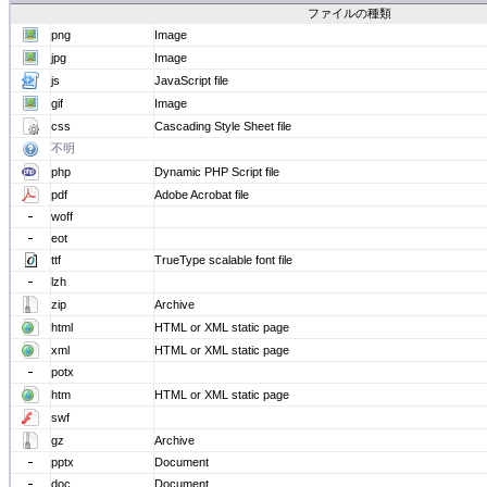
ファイルの種類
png
Image
jpg
Image
js
JavaScript file
gif
Image
css
Cascading Style Sheet file
不明
php
Dynamic PHP Script file
pdf
Adobe Acrobat file
woff
eot
ttf
TrueType scalable font file
lzh
zip
Archive
html
HTML or XML static page
xml
HTML or XML static page
potx
htm
HTML or XML static page
swf
gz
Archive
pptx
Document
doc
Document