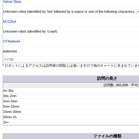
Yahoo Slurp
Unknown robot (identified by 'bot' followed by a space or one of the following characters _+:,
MJ12bot
Unknown robot (identified by 'crawl')
CFNetwork
twitterbot
その他
* ロボットによるアクセスは訪問者の閲覧とは違いますので他のチャートに含まれていません。
訪問の長さ
訪問数: 460,008 - 平均: 
0s-30s
30s-2mn
2mn-5mn
5mn-15mn
15mn-30mn
30mn-1h
1h+
ファイルの種類