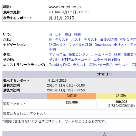
www.kentei.ne.jp
統計:
2016年 9月 05日 - 06:30
最終の更新:
月 11月 2015
表示するレポート:
いつ:
月
日付
曜日
時間
だれ:
国
全リスト
ホスト
全リスト
最後の訪問
不明なIP
ナビゲーション:
訪問の長さ
ファイルの種類
Downloads
全リスト
ア
不明
参照:
アクセス元
検索エンジン
ホームページ
検索
検索文
その他:
その他
HTTPエラーコード
エラー 件数 (404)
エキストラ/マーケティング:
Tracking PNG
全リスト
広告バナー表示
全リスト
広
サマリー
表示するレポート
月 11月 2015
最初の訪問
2015年 11月 01日 - 00:00
最後の訪問
2015年 11月 30日 - 23:59
訪問者
訪問数
460,008
265,096
閲覧アクセス *
(1.73 訪問/訪問者)
閲覧に含まれないアクセス *
* 閲覧に含まれないアクセスはロボット、ワームなどによるものです。
月