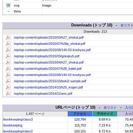
svg
Image
thmx
Downloads (トップ 10) -
全リス
Downloads: 213
/wp/wp-content/uploads/2015/03/h27_shokai.pdf
/wp/wp-content/uploads/2015/07/h28p_shokai.pdf
/wp/wp-content/uploads/2015/08/140-03-kouhyou.pdf
/wp/wp-content/uploads/2015/03/gokaku5.pdf
/wp/wp-content/uploads/2015/04/h27_shokai.pdf
/wp/wp-content/uploads/2015/07/h28_kaitei.pdf
/wp/wp-content/uploads/2015/08/140-02-kouhyou.pdf
/wp/wp-content/uploads/2015/10/boki2-sample.pdf
/wp/wp-content/uploads/2014/10/h25_kogen.pdf
/wp/wp-content/uploads/2014/11/arts.pdf
URLページ (トップ 10) -
-
全リスト
入り
1,437 ページ
アクセス
平均サイズ
入り
/bookkeeping/class3
120,764
6.69 Kｂ
70,4
/bookkeeping
115,753
7.23 Kｂ
75,4
/bookkeeping/class2
103,101
6.72 Kｂ
54,8