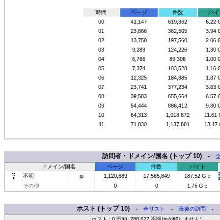
時間
ページ
件数
バイ
00
41,147
619,362
6.22
01
23,866
362,505
3.94
02
13,750
197,560
2.06
03
9,283
124,226
1.30
04
6,766
89,308
1.00
05
7,374
103,528
1.16
06
12,325
184,885
1.87
07
23,741
377,234
3.63
08
39,583
655,664
6.57
09
54,444
886,412
9.80
10
64,313
1,018,872
11.61
11
71,830
1,137,801
13.17
訪問者・ドメイン/国名 (トップ 10) -
ドメイン/国名
ページ
件数
バイト
不明
ip
1,120,689
17,585,849
187.52 Gｂ
その他
0
0
1.75 Gｂ
ホスト (トップ 10) -
-
-
全リスト
最後の訪問
ホスト : 0 既知, 288,627 不明(ipが解りません)