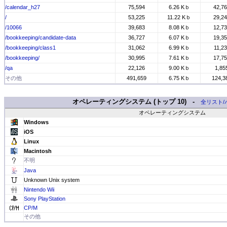
/calendar_h27
75,594
6.26 Kｂ
42,7
/
53,225
11.22 Kｂ
29,2
/10066
39,683
8.08 Kｂ
12,7
/bookkeeping/candidate-data
36,727
6.07 Kｂ
19,3
/bookkeeping/class1
31,062
6.99 Kｂ
11,2
/bookkeeping/
30,995
7.61 Kｂ
17,7
/qa
22,126
9.00 Kｂ
1,85
その他
491,659
6.75 Kｂ
124,3
オペレーティングシステム (トップ 10) -
全リスト/
オペレーティングシステム
Windows
iOS
Linux
Macintosh
不明
Java
Unknown Unix system
Nintendo Wii
Sony PlayStation
CP/M
その他