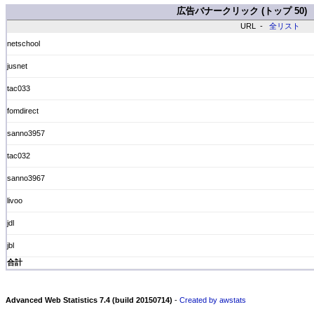
広告バナークリック (トップ 50)
URL -
全リスト
netschool
jusnet
tac033
fomdirect
sanno3957
tac032
sanno3967
livoo
jdl
jbl
合計
Advanced Web Statistics 7.4 (build 20150714)
-
Created by awstats