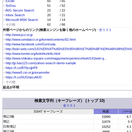
-
Excite
65
/ 65
-
SoGou
51
/ 52
-
AVG Secure Search
22
/ 22
-
Inbox Search
20
/ 21
-
Microsoft MSN Search
14
/ 14
- その他
62
/ 66
外部ページからのリンク(検索エンジンを除く他のホームページ)
-
全リスト
-
http://www.jcci.or.jp
-
http://www.sendaicci.or.jp/kentei/contents/02.html
-
http://www.facebook.com/Gertruda
-
http://boki-web.com/141%E6%97%A5%E5%95%86%E7%B0%BF%E8%A8%98%E5%9.
-
http://www.kentei.org/boki/textinfo.html
-
http://www.shikaku-square.com/magazine/experience/boki/141boki-g...
-
http://jp.hao123.com/yahoo-search-demo-sample
-
https://t.co/B76yvjjnP9
-
http://www5.cin.or.jp/examrefer
-
https://t.co/5UGhpcuMJ0
- その他
起点が不明
検索文字列（キーフレーズ） (トップ 10)
全リスト
31647 キーフレーズ
検索
パー
簿記3級
15890
6.7
簿記
11879
5 
日商簿記
10252
4.3
簿記2級
9898
4.1