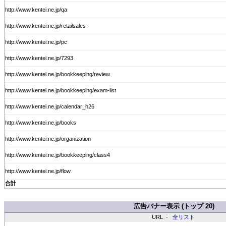
http://www.kentei.ne.jp/qa
http://www.kentei.ne.jp/retailsales
http://www.kentei.ne.jp/pc
http://www.kentei.ne.jp/7293
http://www.kentei.ne.jp/bookkeeping/review
http://www.kentei.ne.jp/bookkeeping/exam-list
http://www.kentei.ne.jp/calendar_h26
http://www.kentei.ne.jp/books
http://www.kentei.ne.jp/organization
http://www.kentei.ne.jp/bookkeeping/class4
http://www.kentei.ne.jp/flow
合計
広告バナー表示 (トップ 20)
URL -
全リスト