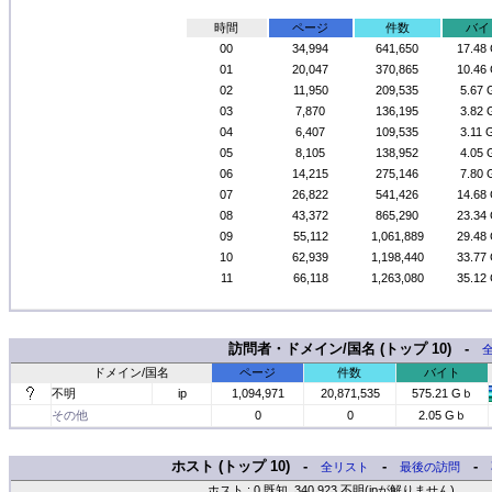
時間
ページ
件数
バイ
00
34,994
641,650
17.48
01
20,047
370,865
10.46
02
11,950
209,535
5.67
03
7,870
136,195
3.82
04
6,407
109,535
3.11
05
8,105
138,952
4.05
06
14,215
275,146
7.80
07
26,822
541,426
14.68
08
43,372
865,290
23.34
09
55,112
1,061,889
29.48
10
62,939
1,198,440
33.77
11
66,118
1,263,080
35.12
訪問者・ドメイン/国名 (トップ 10) -
ドメイン/国名
ページ
件数
バイト
不明
ip
1,094,971
20,871,535
575.21 Gｂ
その他
0
0
2.05 Gｂ
ホスト (トップ 10) -
-
-
全リスト
最後の訪問
ホスト : 0 既知, 340,923 不明(ipが解りません)