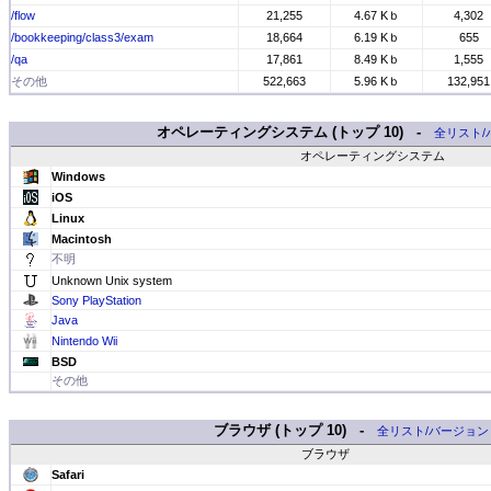
/flow
21,255
4.67 Kｂ
4,302
/bookkeeping/class3/exam
18,664
6.19 Kｂ
655
/qa
17,861
8.49 Kｂ
1,555
その他
522,663
5.96 Kｂ
132,951
オペレーティングシステム (トップ 10) -
全リスト/
オペレーティングシステム
Windows
iOS
Linux
Macintosh
不明
Unknown Unix system
Sony PlayStation
Java
Nintendo Wii
BSD
その他
ブラウザ (トップ 10) -
全リスト/バージョン
ブラウザ
Safari