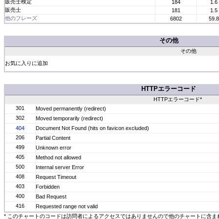
販売士検定
184
1.6
販売士
181
1.5
他のフレーズ
6802
59.
その他
その他
お気に入りに追加
HTTPエラーコード
HTTPエラーコード*
301
Moved permanently (redirect)
302
Moved temporarily (redirect)
404
Document Not Found (hits on favicon excluded)
206
Partial Content
499
Unknown error
405
Method not allowed
500
Internal server Error
408
Request Timeout
403
Forbidden
400
Bad Request
416
Requested range not valid
* このチャートのコードは訪問者によるアクセスではありませんので他のチャートに含ま