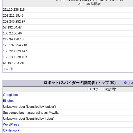
311,945 訪問者
211.10.236.118
202.212.39.48
202.246.252.97
52.192.84.47
180.2.160.46
219.94.128.18
175.137.254.218
153.220.229.147
163.139.228.163
61.197.223.240
その他
ロボット/スパイダーの訪問者 (トップ 10) -
全リ
81 ロボットの訪問*
Googlebot
Bingbot
Unknown robot (identified by 'spider')
Suspected bot masqurading as Mozilla
Unknown robot (identified by 'robot')
WordPress
CFNetwork