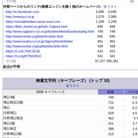
- その他
22
外部ページからのリンク(検索エンジンを除く他のホームページ)
-
全リスト
-
http://m.facebook.com
5,686
5,695
-
http://www.jcci.or.jp
2,079
2,080
-
https://socialmediascanner.eset.com
1,248
1,248
-
https://links.kentei.ne.jp/boki-1/about.html
848
848
-
http://www.sapporo-cci.or.jp/kenteishiken/bookkeeping.html
749
749
-
http://www.kentei.org/boki/textinfo.html
645
645
-
http://www.osaka.cci.or.jp/Jigyou/Kentei/boki/
461
461
-
http://www.kentei.org/sp/boki/textinfo.html
439
439
-
https://t.co/c764CDLii9
422
422
-
https://t.co/gPCfhnDfuO
341
341
- その他
37,237
395,361
起点が不明
検索文字列（キーフレーズ） (トップ 10)
全リスト
2958 キーフレーズ
検索
パー
簿記3級
749
6.5
簿記検定試験
722
6.3
簿記
715
6.2
日商簿記
528
4.6
日商簿記検定
463
4 
簿記2級
421
3.7
簿記検定
388
3.4
日商簿記3級
213
1.8