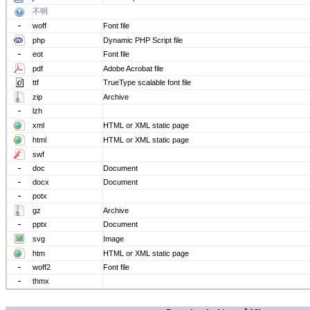
不明
woff
Font file
php
Dynamic PHP Script file
eot
Font file
pdf
Adobe Acrobat file
ttf
TrueType scalable font file
zip
Archive
lzh
xml
HTML or XML static page
html
HTML or XML static page
swf
doc
Document
docx
Document
potx
gz
Archive
pptx
Document
svg
Image
htm
HTML or XML static page
woff2
Font file
thmx