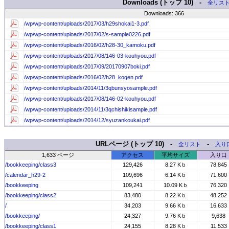
Downloads (トップ 10) -
全リス
Downloads: 366
/wp/wp-content/uploads/2017/03/h29shokai1-3.pdf
/wp/wp-content/uploads/2017/02/s-sample0226.pdf
/wp/wp-content/uploads/2016/02/h28-30_kamoku.pdf
/wp/wp-content/uploads/2017/08/146-03-kouhyou.pdf
/wp/wp-content/uploads/2017/09/20170907boki.pdf
/wp/wp-content/uploads/2016/02/h28_kogen.pdf
/wp/wp-content/uploads/2014/11/3qbunsyosample.pdf
/wp/wp-content/uploads/2017/08/146-02-kouhyou.pdf
/wp/wp-content/uploads/2014/11/3qchishikisample.pdf
/wp/wp-content/uploads/2014/12/syuzankoukai.pdf
URLページ (トップ 10) -
-
全リスト
入り
1,633 ページ
アクセス
平均サイズ
入り口
/bookkeeping/class3
129,426
8.27 Kｂ
78,845
/calendar_h29-2
109,696
6.14 Kｂ
71,600
/bookkeeping
109,241
10.09 Kｂ
76,320
/bookkeeping/class2
83,480
8.22 Kｂ
48,252
/
34,203
9.66 Kｂ
16,633
/bookkeeping/
24,327
9.76 Kｂ
9,638
/bookkeeping/class1
24,155
8.28 Kｂ
11,533