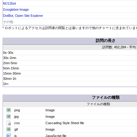
MJ12bot
Googlebot-Image
DotBot, Open Site Explorer
その他
* ロボットによるアクセスは訪問者の閲覧とは違いますので他のチャートに含まれていません。
訪問の長さ
訪問数: 452,284 - 平均: 
0s-30s
30s-2mn
2mn-5mn
5mn-15mn
15mn-30mn
30mn-1h
1h+
ファイルの種類
ファイルの種類
png
Image
jpg
Image
css
Cascading Style Sheet file
gif
Image
js
JavaScript file