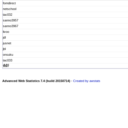
fomdirect
netschool
tac032
sanno3957
sanno3967
livoo
jdl
jusnet
jbl
onsuku
tac033
合計
Advanced Web Statistics 7.4 (build 20150714)
-
Created by awstats