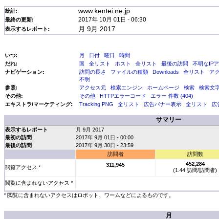
www.kentei.ne.jp
統計:
2017年 10月 01日 - 06:30
最終の更新:
月 9月 2017
表示するレポート:
いつ:
月
日付
曜日
時間
だれ:
国
全リスト
ホスト
全リスト
最後の訪問
不明なIP
ナビゲーション:
訪問の長さ
ファイルの種類
Downloads
全リスト
ア
不明
参照:
アクセス元
検索エンジン
ホームページ
検索
検索文
その他:
その他
HTTPエラーコード
エラー 件数 (404)
エキストラ/マーケティング:
Tracking PNG
全リスト
広告バナー表示
全リスト
広
サマリー
表示するレポート
月 9月 2017
最初の訪問
2017年 9月 01日 - 00:00
最後の訪問
2017年 9月 30日 - 23:59
訪問者
訪問数
452,284
311,945
閲覧アクセス *
(1.44 訪問/訪問者)
閲覧に含まれないアクセス *
* 閲覧に含まれないアクセスはロボット、ワームなどによるものです。
月