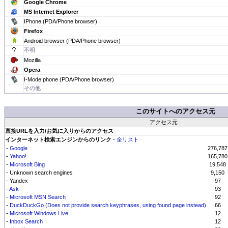
Google Chrome
MS Internet Explorer
IPhone (PDA/Phone browser)
Firefox
Android browser (PDA/Phone browser)
不明
Mozilla
Opera
I-Mode phone (PDA/Phone browser)
その他
このサイトへのアクセス元
アクセス元
直接URLを入力/お気に入りからのアクセス
インターネット検索エンジンからのリンク
-
全リスト
-
Google
276,787
-
Yahoo!
165,780
-
Microsoft Bing
19,548
- Unknown search engines
9,150
- Yandex
97
-
Ask
93
-
Microsoft MSN Search
92
-
DuckDuckGo (Does not provide search keyphrases, using found page instead)
66
-
Microsoft Windows Live
12
-
Inbox Search
12