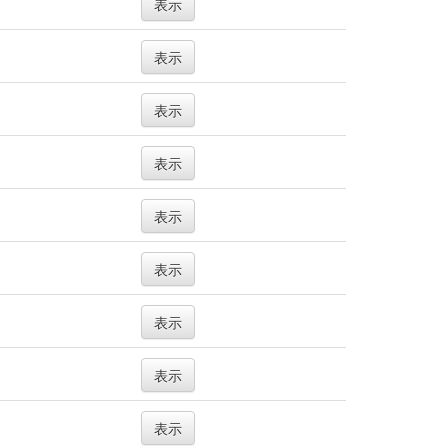
表示
表示
表示
表示
表示
表示
表示
表示
表示