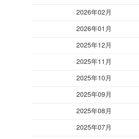
2026年02月
2026年01月
2025年12月
2025年11月
2025年10月
2025年09月
2025年08月
2025年07月