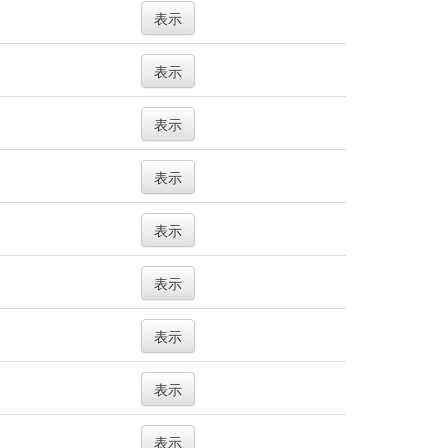
表示
表示
表示
表示
表示
表示
表示
表示
表示