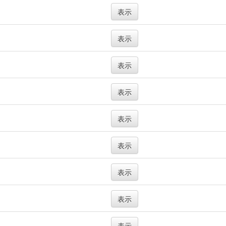
表示
表示
表示
表示
表示
表示
表示
表示
表示