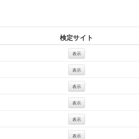
検定サイト
表示
表示
表示
表示
表示
表示