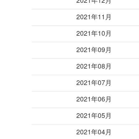
2021年12月
2021年11月
2021年10月
2021年09月
2021年08月
2021年07月
2021年06月
2021年05月
2021年04月